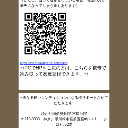
（
ただし、当日で混み合っている場合、電話の方が
患者さんの声、多数追加しました
優先になってしまう事もあります）
2017/5/9
ブログ更新しました（定休日変更のお知ら
せ
）
2017/5/4
ブログ更新しました（GW
開院情報）
2017/3/24
ブログ更新しました（灸頭鍼）
2017/3/23
ブログ更新しました（小指しびれ）
2017/3/16
https://line.me/R/ti/p/%
40rex9444d
ブログ更新しました（肩痛）
↑↑PCでHPをご覧の方は、こちらを携帯で
2017/3/10
読み取って友達登録できます。↑↑
ブログ更新しました（大胸筋ストレッチ）
2017/3/2
ブログ更新しました（肩甲骨ニュートラル
ポジション）
~更なる良いコンディションになる様サポートさせて
2017/2/16
ただきます~
ブログ更新しました。（スクワット法）
2017/2/16
ひかり鍼灸整骨院 宮崎台院
ブログ更新しました。（体幹トレーニング
〒216-0033 神奈川県川崎市宮前区宮崎1-1-1 井
②）
口ビル2階
2017/2/15