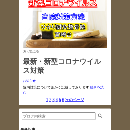
2020/4/6
最新・新型コロナウイル
ス対策
お知らせ
院内対策について細かく記載しております
続きを読
む
1
2
3
4
5
6
次のページ
最新記事