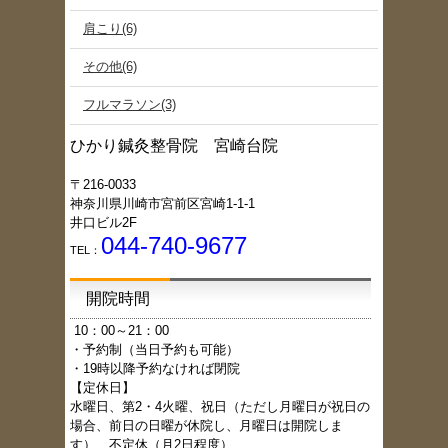
肩こり(6)
その他(6)
フルマラソン(3)
ひかり鍼灸整骨院 宮崎台院
〒216-0033
神奈川県川崎市宮前区宮崎1-1-1
井口ビル2F
044-740-9677
TEL：
開院時間
1
0：00～21：00
・予約制（当日予約も可能）
・19時以降予約なければ閉院
【定休日】
水曜日、第2・4火曜、祝日（ただし月曜日が祝日の
場合、前日の日曜が休院し、月曜日は開院しま
す）、不定休（月2日程度）