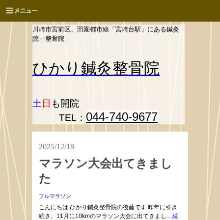
川崎市宮前区、田園都市線「宮崎台駅」にある鍼灸
院＋整骨院
ひかり
鍼灸整骨院
土
日
も開院
044-740-9677
TEL：
2025/12/18
マラソン大会出てきまし
た
フルマラソン
こんにちは ひかり鍼灸整骨院の後藤です 昨年に引き
続き、11月に10kmのマラソン大会に出てきまし...
続