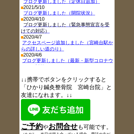
ブログ更新しました（定休日追加）
2021/5/10
ブログ更新しました（開院状況）
2020/4/10
ブログ更新しました（緊急事態宣言を受
けての対応）
2020/4/7
アクセスページ追加しました（宮崎台駅か
らの詳しい道のり）
2020/4/6
ブログ更新しました（最新・新型コロナウ
イルス対策）
2019/11/26
ブログ更新しました（年末年始お休み情
↓↓携帯でボタンをクリックすると
報
）
「ひかり鍼灸整骨院 宮崎台院」と
2018/8/9
友達になれます。↓↓
ブログ更新しました（お盆休み
）
2017/11/9
ブログ更新しました（1周年を振り返り
）
2017/6/6
ブログ更新しました（6月18日午後休院の
ご予約
お
問合
せ
お知らせ
）
や
も可能です
。
2017/5/18