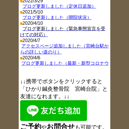
2022/3/29
ブログ更新しました（定休日追加）
2021/5/10
ブログ更新しました（開院状況）
2020/4/10
ブログ更新しました（緊急事態宣言を受
けての対応）
2020/4/7
アクセスページ追加しました（宮崎台駅か
らの詳しい道のり）
2020/4/6
ブログ更新しました（最新・新型コロナウ
イルス対策）
2019/11/26
ブログ更新しました（年末年始お休み情
↓↓携帯でボタンをクリックすると
報
）
「ひかり鍼灸整骨院 宮崎台院」と
2018/8/9
友達になれます。↓↓
ブログ更新しました（お盆休み
）
2017/11/9
ブログ更新しました（1周年を振り返り
）
2017/6/6
ブログ更新しました（6月18日午後休院の
ご予約
お
問合
せ
お知らせ
）
や
も可能です
。