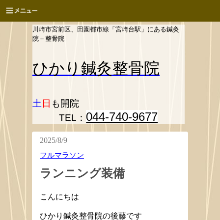
川崎市宮前区、田園都市線「宮崎台駅」にある鍼灸
院＋整骨院
ひかり
鍼灸整骨院
土
日
も開院
044-740-9677
TEL：
2025/8/9
フルマラソン
ランニング装備
こんにちは
ひかり鍼灸整骨院の後藤です