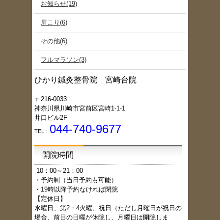
お知らせ(19)
肩こり(6)
その他(6)
フルマラソン(3)
ひかり鍼灸整骨院 宮崎台院
〒216-0033
神奈川県川崎市宮前区宮崎1-1-1
井口ビル2F
044-740-9677
TEL：
開院時間
1
0：00～21：00
・予約制（当日予約も可能）
・19時以降予約なければ閉院
【定休日】
水曜日、第2・4火曜、祝日（ただし月曜日が祝日の
場合、前日の日曜が休院し、月曜日は開院しま