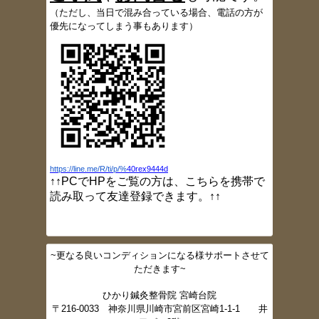
2017/5/18
（
ただし、当日で混み合っている場合、電話の方が
患者さんの声、多数追加しました
優先になってしまう事もあります）
2017/5/9
ブログ更新しました（定休日変更のお知ら
せ
）
2017/5/4
ブログ更新しました（GW
開院情報）
2017/3/24
ブログ更新しました（灸頭鍼）
2017/3/23
ブログ更新しました（小指しびれ）
2017/3/16
https://line.me/R/ti/p/%
40rex9444d
ブログ更新しました（肩痛）
↑↑PCでHPをご覧の方は、こちらを携帯で
2017/3/10
読み取って友達登録できます。↑↑
ブログ更新しました（大胸筋ストレッチ）
2017/3/2
ブログ更新しました（肩甲骨ニュートラル
ポジション）
~更なる良いコンディションになる様サポートさせて
2017/2/16
ただきます~
ブログ更新しました。（スクワット法）
2017/2/16
ひかり鍼灸整骨院 宮崎台院
ブログ更新しました。（体幹トレーニング
〒216-0033 神奈川県川崎市宮前区宮崎1-1-1 井
②）