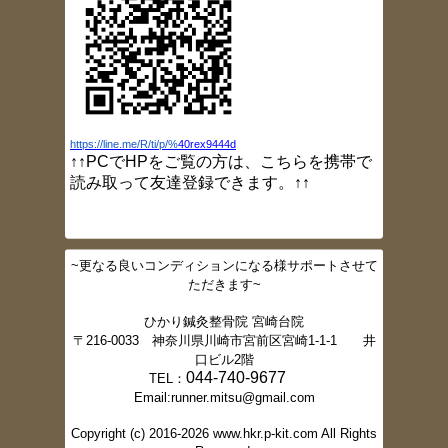
2017/5/4
ブログ更新しました（GW
開院情報）
2017/3/24
ブログ更新しました（灸頭鍼）
2017/3/23
ブログ更新しました（小指しびれ）
2017/3/16
https://line.me/R/ti/p/%
40rex9444d
ブログ更新しました（肩痛）
↑↑PCでHPをご覧の方は、こちらを携帯で
2017/3/10
読み取って友達登録できます。↑↑
ブログ更新しました（大胸筋ストレッチ）
2017/3/2
ブログ更新しました（肩甲骨ニュートラル
ポジション）
~更なる良いコンディションになる様サポートさせて
2017/2/16
ただきます~
ブログ更新しました。（スクワット法）
2017/2/16
ひかり鍼灸整骨院 宮崎台院
ブログ更新しました。（体幹トレーニング
〒216-0033 神奈川県川崎市宮前区宮崎1-1-1 井
②）
口ビル2階
2017/2/15
044-740-9677
TEL：
ブログ更新しました。（体幹トレーニング
Email:runner.mitsu@gmail.com
①）
2017/2/10
Copyright (c) 2016-2026 www.hkr.p-kit.com All Rights