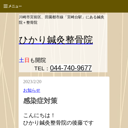
川崎市宮前区、田園都市線「宮崎台駅」にある鍼灸
院＋整骨院
ひかり
鍼灸整骨院
土
日
も開院
044-740-9677
TEL：
2023/2/20
お知らせ
感染症対策
こんにちは！
ひかり鍼灸整骨院の後藤です