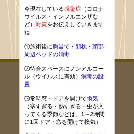
今現在している
感染症
（コロナ
ウイルス・インフルエンザな
ど）
対策
をお伝えしていきます
ね
①施術後に
胸当て・顔枕・頭部
周辺ベッドの消毒
②待合スペースにノンアルコー
ル（ウイルスに有効）
消毒の設
置
③常時窓・ドアを開けて
換気
（寒すぎる・熱すぎる・虫が入
ってくる季節などは、1～2時間
に1回ドア・窓を開けて換気）