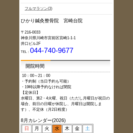
フルマラソン(3)
ひかり鍼灸整骨院 宮崎台院
〒216-0033
神奈川県川崎市宮前区宮崎1-1-1
井口ビル2F
044-740-9677
TEL：
開院時間
1
0：00～21：00
・予約制（当日予約も可能）
・19時以降予約なければ閉院
【定休日】
水曜日、第2・4火曜、祝日（ただし月曜日が祝日の
場合、前日の日曜が休院し、月曜日は開院しま
す）、不定休（月2日程度）
8月カレンダー(2026)
日
月
火
水
木
金
土