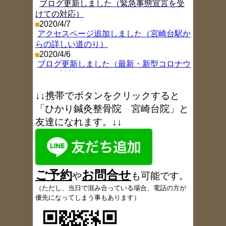
ブログ更新しました（緊急事態宣言を受
けての対応）
2020/4/7
アクセスページ追加しました（宮崎台駅か
らの詳しい道のり）
2020/4/6
ブログ更新しました（最新・新型コロナウ
イルス対策）
2019/11/26
ブログ更新しました（年末年始お休み情
↓↓携帯でボタンをクリックすると
報
）
「ひかり鍼灸整骨院 宮崎台院」と
2018/8/9
友達になれます。↓↓
ブログ更新しました（お盆休み
）
2017/11/9
ブログ更新しました（1周年を振り返り
）
2017/6/6
ブログ更新しました（6月18日午後休院の
ご予約
お
問合
せ
お知らせ
）
や
も可能です
。
2017/5/18
（
ただし、当日で混み合っている場合、電話の方が
患者さんの声、多数追加しました
優先になってしまう事もあります）
2017/5/9
ブログ更新しました（定休日変更のお知ら
せ
）