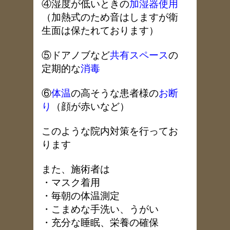
④湿度が低いときの
加湿器使用
（加熱式のため音はしますが衛
生面は保たれております）
⑤ドアノブなど
共有スペース
の
定期的な
消毒
⑥
体温
の高そうな患者様の
お断
り
（顔が赤いなど）
このような院内対策を行ってお
ります
また、施術者は
・マスク着用
・毎朝の体温測定
・こまめな手洗い、うがい
・充分な睡眠、栄養の確保