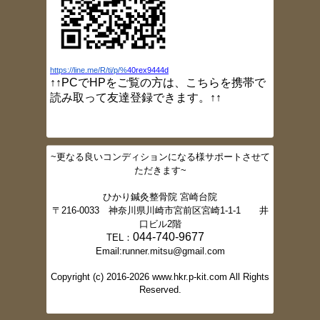
2017/3/24
ブログ更新しました（灸頭鍼）
2017/3/23
ブログ更新しました（小指しびれ）
2017/3/16
https://line.me/R/ti/p/%
40rex9444d
ブログ更新しました（肩痛）
↑↑PCでHPをご覧の方は、こちらを携帯で
2017/3/10
読み取って友達登録できます。↑↑
ブログ更新しました（大胸筋ストレッチ）
2017/3/2
ブログ更新しました（肩甲骨ニュートラル
ポジション）
~更なる良いコンディションになる様サポートさせて
2017/2/16
ただきます~
ブログ更新しました。（スクワット法）
2017/2/16
ひかり鍼灸整骨院 宮崎台院
ブログ更新しました。（体幹トレーニング
〒216-0033 神奈川県川崎市宮前区宮崎1-1-1 井
②）
口ビル2階
2017/2/15
044-740-9677
TEL：
ブログ更新しました。（体幹トレーニング
Email:runner.mitsu@gmail.com
①）
2017/2/10
Copyright (c) 2016-2026 www.hkr.p-kit.com All Rights
ブログ更新しました。（体幹とは）
Reserved.
2017/2/10
ブログ更新しました。（デスクワーク時の