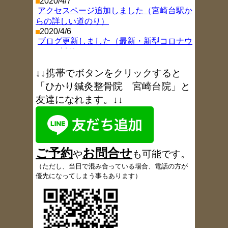
2020/4/7
アクセスページ追加しました（宮崎台駅か
らの詳しい道のり）
2020/4/6
ブログ更新しました（最新・新型コロナウ
イルス対策）
2019/11/26
ブログ更新しました（年末年始お休み情
↓↓携帯でボタンをクリックすると
報
）
「ひかり鍼灸整骨院 宮崎台院」と
2018/8/9
友達になれます。↓↓
ブログ更新しました（お盆休み
）
2017/11/9
ブログ更新しました（1周年を振り返り
）
2017/6/6
ブログ更新しました（6月18日午後休院の
ご予約
お
問合
せ
お知らせ
）
や
も可能です
。
2017/5/18
（
ただし、当日で混み合っている場合、電話の方が
患者さんの声、多数追加しました
優先になってしまう事もあります）
2017/5/9
ブログ更新しました（定休日変更のお知ら
せ
）
2017/5/4
ブログ更新しました（GW
開院情報）