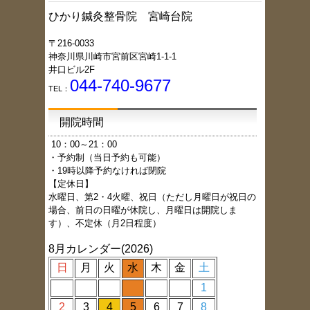
ひかり鍼灸整骨院 宮崎台院
〒216-0033
神奈川県川崎市宮前区宮崎1-1-1
井口ビル2F
044-740-9677
TEL：
開院時間
1
0：00～21：00
・予約制（当日予約も可能）
・19時以降予約なければ閉院
【定休日】
水曜日、第2・4火曜、祝日（ただし月曜日が祝日の
場合、前日の日曜が休院し、月曜日は開院しま
す）、不定休（月2日程度）
8月カレンダー(2026)
日
月
火
水
木
金
土
1
2
3
4
5
6
7
8