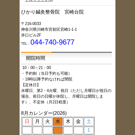
ひかり鍼灸整骨院 宮崎台院
〒216-0033
神奈川県川崎市宮前区宮崎1-1-1
井口ビル2F
044-740-9677
TEL：
開院時間
1
0：00～21：00
・予約制（当日予約も可能）
・19時以降予約なければ閉院
【定休日】
水曜日、第2・4火曜、祝日（ただし月曜日が祝日の
場合、前日の日曜が休院し、月曜日は開院しま
す）、不定休（月2日程度）
8月カレンダー(2026)
日
月
火
水
木
金
土
1