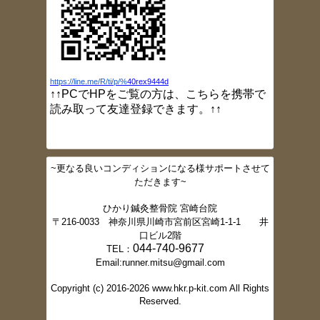
ブログ更新しました（GW
開院情報）
2017/3/24
ブログ更新しました（灸頭鍼）
2017/3/23
ブログ更新しました（小指しびれ）
2017/3/16
https://line.me/R/ti/p/%
40rex9444d
ブログ更新しました（肩痛）
↑↑PCでHPをご覧の方は、こちらを携帯で
2017/3/10
読み取って友達登録できます。↑↑
ブログ更新しました（大胸筋ストレッチ）
2017/3/2
ブログ更新しました（肩甲骨ニュートラル
ポジション）
~更なる良いコンディションになる様サポートさせて
2017/2/16
ただきます~
ブログ更新しました。（スクワット法）
2017/2/16
ひかり鍼灸整骨院 宮崎台院
ブログ更新しました。（体幹トレーニング
〒216-0033 神奈川県川崎市宮前区宮崎1-1-1 井
②）
口ビル2階
2017/2/15
044-740-9677
TEL：
ブログ更新しました。（体幹トレーニング
Email:runner.mitsu@gmail.com
①）
2017/2/10
Copyright (c) 2016-2026 www.hkr.p-kit.com All Rights
ブログ更新しました。（体幹とは）
Reserved.
2017/2/10