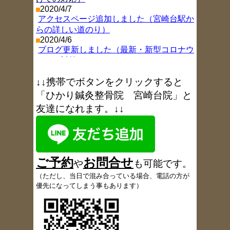
2020/4/7
アクセスページ追加しました（宮崎台駅か
らの詳しい道のり）
2020/4/6
ブログ更新しました（最新・新型コロナウ
イルス対策）
2019/11/26
ブログ更新しました（年末年始お休み情
↓↓携帯でボタンをクリックすると
報
）
「ひかり鍼灸整骨院 宮崎台院」と
2018/8/9
友達になれます。↓↓
ブログ更新しました（お盆休み
）
2017/11/9
ブログ更新しました（1周年を振り返り
）
2017/6/6
ブログ更新しました（6月18日午後休院の
ご予約
お
問合
せ
お知らせ
）
や
も可能です
。
2017/5/18
（
ただし、当日で混み合っている場合、電話の方が
患者さんの声、多数追加しました
優先になってしまう事もあります）
2017/5/9
ブログ更新しました（定休日変更のお知ら
せ
）
2017/5/4