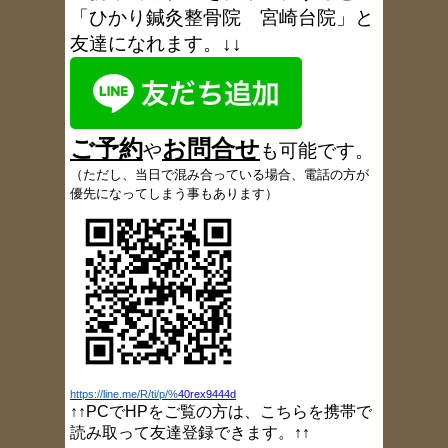
報
）
「ひかり鍼灸整骨院 宮崎台院」と
2018/8/9
友達になれます。↓↓
ブログ更新しました（お盆休み
）
2017/11/9
ブログ更新しました（1周年を振り返り
）
2017/6/6
ブログ更新しました（6月18日午後休院の
ご予約
お
問合
せ
お知らせ
）
や
も可能です
。
2017/5/18
（
ただし、当日で混み合っている場合、電話の方が
患者さんの声、多数追加しました
優先になってしまう事もあります）
2017/5/9
ブログ更新しました（定休日変更のお知ら
せ
）
2017/5/4
ブログ更新しました（GW
開院情報）
2017/3/24
ブログ更新しました（灸頭鍼）
2017/3/23
ブログ更新しました（小指しびれ）
2017/3/16
https://line.me/R/ti/p/%
40rex9444d
ブログ更新しました（肩痛）
↑↑PCでHPをご覧の方は、こちらを携帯で
2017/3/10
読み取って友達登録できます。↑↑
ブログ更新しました（大胸筋ストレッチ）