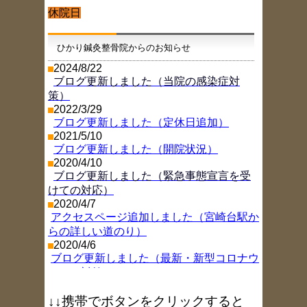
休院日
ひかり鍼灸整骨院からのお知らせ
2024/8/22
ブログ更新しました（当院の感染症対
策）
2022/3/29
ブログ更新しました（定休日追加）
2021/5/10
ブログ更新しました（開院状況）
2020/4/10
ブログ更新しました（緊急事態宣言を受
けての対応）
2020/4/7
アクセスページ追加しました（宮崎台駅か
らの詳しい道のり）
2020/4/6
ブログ更新しました（最新・新型コロナウ
イルス対策）
2019/11/26
ブログ更新しました（年末年始お休み情
↓↓携帯でボタンをクリックすると