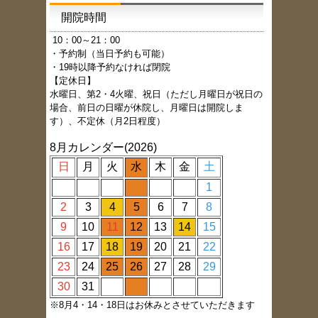
開院時間
1
0：00～21：00
・予約制（当日予約も可能）
・19時以降予約なければ閉院
【定休日】
水曜日、第2・4火曜、祝日（ただし月曜日が祝日の
場合、前日の日曜が休院し、月曜日は開院しま
す）、不定休（月2日程度）
8月カレンダー(2026)
日
月
火
水
木
金
土
1
2
3
4
5
6
7
8
9
10
11
12
13
14
15
16
17
18
19
20
21
22
23
24
25
26
27
28
29
30
31
※8月4・14・18日はお休みとさせていただきます