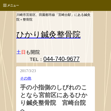
川崎市宮前区、田園都市線「宮崎台駅」にある鍼灸
院＋整骨院
ひかり
鍼灸整骨院
土
日
も開院
044-740-9677
TEL：
2017/3/23
その他
手の小指側のしびれのこ
となら宮前区にあるひか
り鍼灸整骨院 宮崎台院
へ