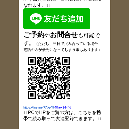
なれます。↓↓
ご予約
お
問合
せ
や
も可能で
す
。
（
ただし、当日で混み合っている場合、
電話の方が優先になってしまう事もあります）
https://line.me/R/ti/p/%
40rex9444d
↑↑PCでHPをご覧の方は、こちらを携
帯で読み取って友達登録できます。↑↑