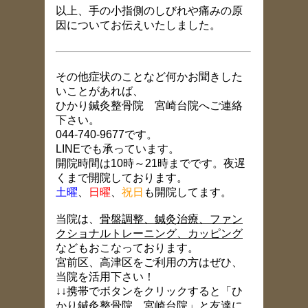
以上、手の小指側のしびれや痛みの原
因についてお伝えいたしました。
その他症状のことなど何かお聞きした
いことがあれば、
ひかり鍼灸整骨院 宮崎台院へご連絡
下さい。
044-740-9677です。
LINEでも承っています。
開院時間は10時～21時までです。夜遅
くまで開院しております。
土曜
、
日曜
、
祝日
も開院してます。
当院は、
骨盤調整、鍼灸治療、ファン
クショナルトレーニング、カッピング
などもおこなっております。
宮前区、高津区をご利用の方はぜひ、
当院を活用下さい！
↓↓携帯でボタンをクリックすると「ひ
かり鍼灸整骨院 宮崎台院」と友達に