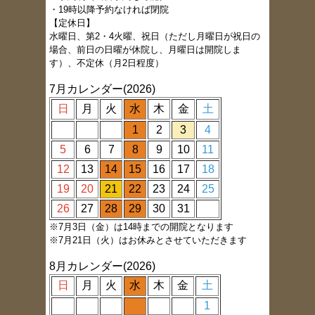
・19時以降予約なければ閉院
【定休日】
水曜日、第2・4火曜、祝日（ただし月曜日が祝日の
場合、前日の日曜が休院し、月曜日は開院しま
す）、不定休（月2日程度）
7月カレンダー(2026)
日
月
火
水
木
金
土
1
2
3
4
5
6
7
8
9
10
11
12
13
14
15
16
17
18
19
20
21
22
23
24
25
26
27
28
29
30
31
※7月3日（金）は14時までの開院となります
※7月21日（火）はお休みとさせていただきます
8月カレンダー(2026)
日
月
火
水
木
金
土
1