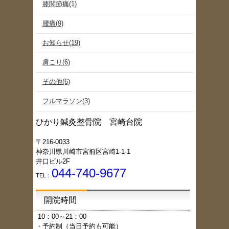
膝関節痛(1)
腰痛(9)
お知らせ(19)
肩こり(6)
その他(6)
フルマラソン(3)
ひかり鍼灸整骨院 宮崎台院
〒216-0033
神奈川県川崎市宮前区宮崎1-1-1
井口ビル2F
044-740-9677
TEL：
開院時間
1
0：00～21：00
・予約制（当日予約も可能）