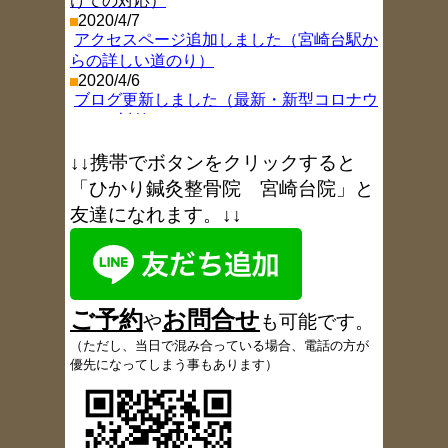
けての対応）
2020/4/7
アクセスページ追加しました（宮崎台駅か
らの詳しい道のり）
2020/4/6
ブログ更新しました（最新・新型コロナウ
イルス対策）
2019/11/26
ブログ更新しました（年末年始お休み情
↓↓携帯でボタンをクリックすると
報
）
「ひかり鍼灸整骨院 宮崎台院」と
2018/8/9
友達になれます。↓↓
ブログ更新しました（お盆休み
）
2017/11/9
ブログ更新しました（1周年を振り返り
）
2017/6/6
ブログ更新しました（6月18日午後休院の
ご予約
お
問合
せ
お知らせ
）
や
も可能です
。
2017/5/18
（
ただし、当日で混み合っている場合、電話の方が
患者さんの声、多数追加しました
優先になってしまう事もあります）
2017/5/9
ブログ更新しました（定休日変更のお知ら
せ
）
2017/5/4