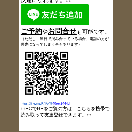
友達になれます。↓↓
ブログ更新しました（お盆休み
）
2017/11/9
ブログ更新しました（1周年を振り返り
）
2017/6/6
ブログ更新しました（6月18日午後休院の
ご予約
お
問合
せ
お知らせ
）
や
も可能です
。
2017/5/18
（
ただし、当日で混み合っている場合、電話の方が
患者さんの声、多数追加しました
優先になってしまう事もあります）
2017/5/9
ブログ更新しました（定休日変更のお知ら
せ
）
2017/5/4
ブログ更新しました（GW
開院情報）
2017/3/24
ブログ更新しました（灸頭鍼）
2017/3/23
ブログ更新しました（小指しびれ）
2017/3/16
https://line.me/R/ti/p/%
40rex9444d
ブログ更新しました（肩痛）
↑↑PCでHPをご覧の方は、こちらを携帯で
2017/3/10
読み取って友達登録できます。↑↑
ブログ更新しました（大胸筋ストレッチ）
2017/3/2
ブログ更新しました（肩甲骨ニュートラル