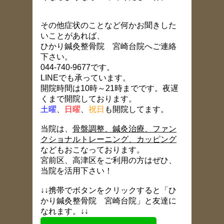
その他症状のことなど何かお聞きした
いことがあれば、
ひかり鍼灸整骨院 宮崎台院へご連絡
下さい。
044-740-9677です。
LINEでも承っています。
開院時間は10時～21時までです。夜遅
くまで開院しております。
土曜
、
日曜
、
祝日
も開院してます。
当院は、
骨盤調整、鍼灸治療、ファン
クショナルトレーニング、カッピング
などもおこなっております。
宮前区、高津区をご利用の方はぜひ、
当院を活用下さい！
↓↓携帯でボタンをクリックすると「ひ
かり鍼灸整骨院 宮崎台院」と友達に
なれます。↓↓