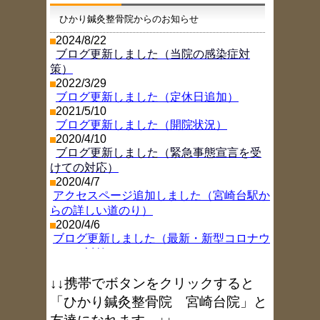
ひかり鍼灸整骨院からのお知らせ
2024/8/22
ブログ更新しました（当院の感染症対
策）
2022/3/29
ブログ更新しました（定休日追加）
2021/5/10
ブログ更新しました（開院状況）
2020/4/10
ブログ更新しました（緊急事態宣言を受
けての対応）
2020/4/7
アクセスページ追加しました（宮崎台駅か
らの詳しい道のり）
2020/4/6
ブログ更新しました（最新・新型コロナウ
イルス対策）
2019/11/26
ブログ更新しました（年末年始お休み情
↓↓携帯でボタンをクリックすると
報
）
「ひかり鍼灸整骨院 宮崎台院」と
2018/8/9