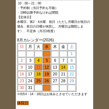
1
0：00～21：00
・予約制（当日予約も可能）
・19時以降予約なければ閉院
【定休日】
水曜日、第2・4火曜、祝日（ただし月曜日が祝日の
場合、前日の日曜が休院し、月曜日は開院しま
す）、不定休（月2日程度）
8月カレンダー(2026)
日
月
火
水
木
金
土
1
2
3
4
5
6
7
8
9
10
11
12
13
14
15
16
17
18
19
20
21
22
23
24
25
26
27
28
29
30
31
※8月4・14・18日はお休みとさせていただきます
休院日