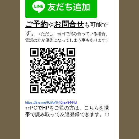
ご予約
お
問合
せ
や
も可能で
す
。
（
ただし、当日で混み合っている場合、
電話の方が優先になってしまう事もあります）
https://line.me/R/ti/p/%
40rex9444d
↑↑PCでHPをご覧の方は、こちらを携
帯で読み取って友達登録できます。↑↑