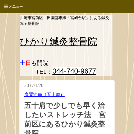
川崎市宮前区、田園都市線「宮崎台駅」にある鍼灸
院＋整骨院
ひかり
鍼灸整骨院
土
日
も開院
044-740-9677
TEL：
2017/1/20
肩関節痛（五十肩）
五十肩で少しでも早く治
したいストレッチ法 宮
前区にあるひかり鍼灸整
骨院