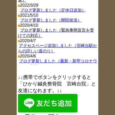
策）
2022/3/29
ブログ更新しました（定休日追加）
2021/5/10
ブログ更新しました（開院状況）
2020/4/10
ブログ更新しました（緊急事態宣言を受
けての対応）
2020/4/7
アクセスページ追加しました（宮崎台駅か
らの詳しい道のり）
2020/4/6
ブログ更新しました（最新・新型コロナウ
イルス対策）
2019/11/26
ブログ更新しました（年末年始お休み情
↓↓携帯でボタンをクリックすると
報
）
「ひかり鍼灸整骨院 宮崎台院」と
2018/8/9
友達になれます。↓↓
ブログ更新しました（お盆休み
）
2017/11/9
ブログ更新しました（1周年を振り返り
）
2017/6/6
ブログ更新しました（6月18日午後休院の