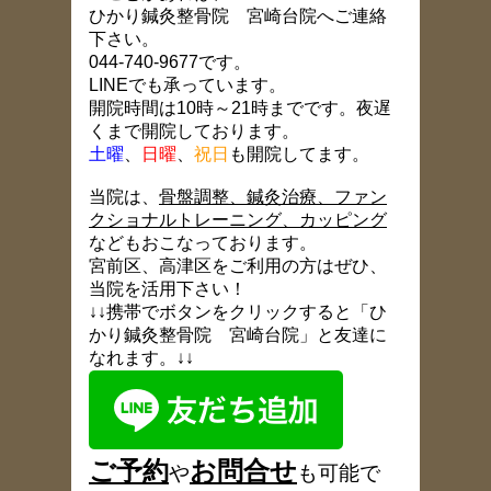
ひかり鍼灸整骨院 宮崎台院へご連絡
下さい。
044-740-9677です。
LINEでも承っています。
開院時間は10時～21時までです。夜遅
くまで開院しております。
土曜
、
日曜
、
祝日
も開院してます。
当院は、
骨盤調整、鍼灸治療、ファン
クショナルトレーニング、カッピング
などもおこなっております。
宮前区、高津区をご利用の方はぜひ、
当院を活用下さい！
↓↓携帯でボタンをクリックすると「ひ
かり鍼灸整骨院 宮崎台院」と友達に
なれます。↓↓
ご予約
お
問合
せ
や
も可能で