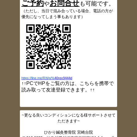
ご予約
お
問合
せ
お知らせ
）
や
も可能です
。
2017/5/18
（
ただし、当日で混み合っている場合、電話の方が
患者さんの声、多数追加しました
優先になってしまう事もあります）
2017/5/9
ブログ更新しました（定休日変更のお知ら
せ
）
2017/5/4
ブログ更新しました（GW
開院情報）
2017/3/24
ブログ更新しました（灸頭鍼）
2017/3/23
ブログ更新しました（小指しびれ）
2017/3/16
https://line.me/R/ti/p/%
40rex9444d
ブログ更新しました（肩痛）
↑↑PCでHPをご覧の方は、こちらを携帯で
2017/3/10
読み取って友達登録できます。↑↑
ブログ更新しました（大胸筋ストレッチ）
2017/3/2
ブログ更新しました（肩甲骨ニュートラル
ポジション）
~更なる良いコンディションになる様サポートさせて
2017/2/16
ただきます~
ブログ更新しました。（スクワット法）
2017/2/16
ひかり鍼灸整骨院 宮崎台院
ブログ更新しました。（体幹トレーニング