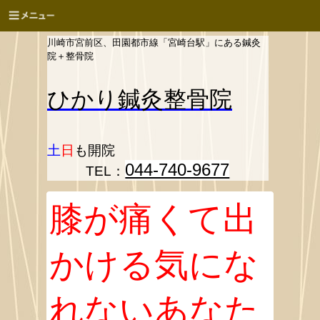
川崎市宮前区、田園都市線「宮崎台駅」にある鍼灸
院＋整骨院
ひかり
鍼灸整骨院
土
日
も開院
044-740-9677
TEL：
膝が痛くて出
かける気にな
れないあなた