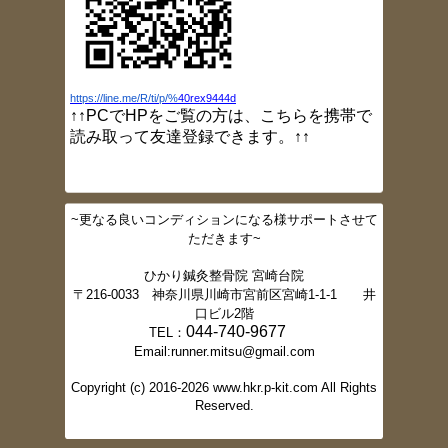
2017/3/24
ブログ更新しました（灸頭鍼）
2017/3/23
ブログ更新しました（小指しびれ）
2017/3/16
https://line.me/R/ti/p/%
40rex9444d
ブログ更新しました（肩痛）
↑↑PCでHPをご覧の方は、こちらを携帯で
2017/3/10
読み取って友達登録できます。↑↑
ブログ更新しました（大胸筋ストレッチ）
2017/3/2
ブログ更新しました（肩甲骨ニュートラル
ポジション）
~更なる良いコンディションになる様サポートさせて
2017/2/16
ただきます~
ブログ更新しました。（スクワット法）
2017/2/16
ひかり鍼灸整骨院 宮崎台院
ブログ更新しました。（体幹トレーニング
〒216-0033 神奈川県川崎市宮前区宮崎1-1-1 井
②）
口ビル2階
2017/2/15
044-740-9677
TEL：
ブログ更新しました。（体幹トレーニング
Email:runner.mitsu@gmail.com
①）
2017/2/10
Copyright (c) 2016-2026 www.hkr.p-kit.com All Rights
ブログ更新しました。（体幹とは）
Reserved.
2017/2/10
ブログ更新しました。（デスクワーク時の