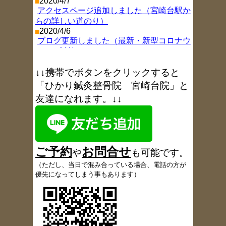
2020/4/7
アクセスページ追加しました（宮崎台駅か
らの詳しい道のり）
2020/4/6
ブログ更新しました（最新・新型コロナウ
イルス対策）
2019/11/26
ブログ更新しました（年末年始お休み情
↓↓携帯でボタンをクリックすると
報
）
「ひかり鍼灸整骨院 宮崎台院」と
2018/8/9
友達になれます。↓↓
ブログ更新しました（お盆休み
）
2017/11/9
ブログ更新しました（1周年を振り返り
）
2017/6/6
ブログ更新しました（6月18日午後休院の
ご予約
お
問合
せ
お知らせ
）
や
も可能です
。
2017/5/18
（
ただし、当日で混み合っている場合、電話の方が
患者さんの声、多数追加しました
優先になってしまう事もあります）
2017/5/9
ブログ更新しました（定休日変更のお知ら
せ
）
2017/5/4
ブログ更新しました（GW
開院情報）