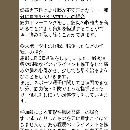
②筋力不足により膝が不安定になり、一部
分に負担をかけやすい。の場合
筋力トレーニングをし、筋肉の収縮力を高
めることにより負担を軽減することがで
き、痛みを取り除くことができます。
③スポーツ中の怪我。転倒したなどの怪
我。の場合
患部にRICE処置をします。また、鍼灸治
療や調整などのアライメント修正をして痛
みや腫れを引かせ、少しでも早く治るよう
なことをしていきます。
また、スポーツ選手に関しては練習できな
い分、筋力低下を防ぐような指導だった
り、怪我をしにくい身体作りをしていきま
す。
④加齢による変形性膝関節症。の場合
すり減ったりしたものを元に戻すことはで
きませんが、ある程度のアライメントを修