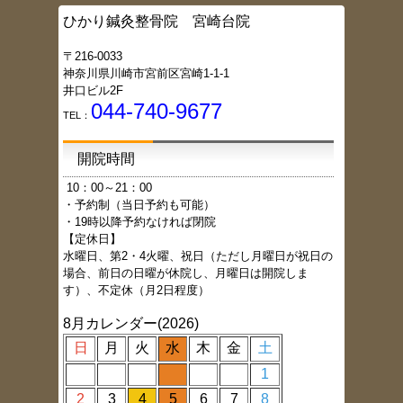
ひかり鍼灸整骨院 宮崎台院
〒216-0033
神奈川県川崎市宮前区宮崎1-1-1
井口ビル2F
044-740-9677
TEL：
開院時間
1
0：00～21：00
・予約制（当日予約も可能）
・19時以降予約なければ閉院
【定休日】
水曜日、第2・4火曜、祝日（ただし月曜日が祝日の
場合、前日の日曜が休院し、月曜日は開院しま
す）、不定休（月2日程度）
8月カレンダー(2026)
日
月
火
水
木
金
土
1
2
3
4
5
6
7
8