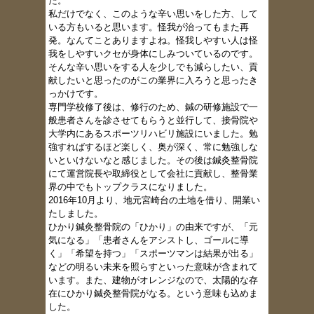
た。
私だけでなく、このような辛い思いをした方、して
いる方もいると思います。怪我が治ってもまた再
発。なんてことありますよね。怪我しやすい人は怪
我をしやすいクセが身体にしみついているのです。
そんな辛い思いをする人を少しでも減らしたい、貢
献したいと思ったのがこの業界に入ろうと思ったき
っかけです。
専門学校修了後は、修行のため、鍼の研修施設で一
般患者さんを診させてもらうと並行して、接骨院や
大学内にあるスポーツリハビリ施設にいました。勉
強すればするほど楽しく、奥が深く、常に勉強しな
いといけないなと感じました。その後
は鍼灸整骨院
にて運営院長や取締役として会社に貢献し、整骨業
界の中でもトップクラスになりました。
2016年10月より、地元宮崎台の土地を借り、開業い
たしました。
ひかり鍼灸整骨院の「ひかり」の由来ですが、「元
気になる」「患者さんをアシストし、ゴールに導
く」「希望を持つ」「スポーツマンは結果が出る」
などの明るい未来を照らすといった意味が含まれて
います。また、建物がオレンジなので、太陽的な存
在にひかり鍼灸整骨院がなる。という意味も込めま
した。