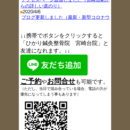
らの詳しい道のり）
2020/4/6
ブログ更新しました（最新・新型コロナウ
イルス対策）
2019/11/26
ブログ更新しました（年末年始お休み情
↓↓携帯でボタンをクリックすると
報
）
「ひかり鍼灸整骨院 宮崎台院」と
2018/8/9
友達になれます。↓↓
ブログ更新しました（お盆休み
）
2017/11/9
ブログ更新しました（1周年を振り返り
）
2017/6/6
ブログ更新しました（6月18日午後休院の
ご予約
お
問合
せ
お知らせ
）
や
も可能です
。
2017/5/18
（
ただし、当日で混み合っている場合、電話の方が
患者さんの声、多数追加しました
優先になってしまう事もあります）
2017/5/9
ブログ更新しました（定休日変更のお知ら
せ
）
2017/5/4
ブログ更新しました（GW
開院情報）
2017/3/24