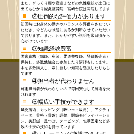
また、ぎっくり腰や寝違えなどの急性症状が土日に
出てもひかり鍼灸整骨院 宮崎台院は開院してます
②圧倒的な評価力があります
初回時にお身体の動きやバランスを評価をさせてい
ただき、今どんな状態にあるか判断させていただい
ております。また、わかりやすい説明を常日頃から
心がけています
③知識経験豊富
国家資格（鍼師、灸師、柔道整復師、登録販売者）
保持し、多数勉強会に参加したり講師もしてます。
本を多数購入し、常に新しい知識を勉強したりもし
てます
④担当者が代わりません
施術担当者が代わらないので毎回安心して施術を受
けれます
⑤幅広い手技ができます
鍼灸施術、カッピング（吸い玉・吸角）、アクティ
ベータ、骨格（骨盤）調整、関節モビライゼーショ
ン、美顔鍼、足つぼ、テーピング、包帯固定など多
数の手技の技術を持っています