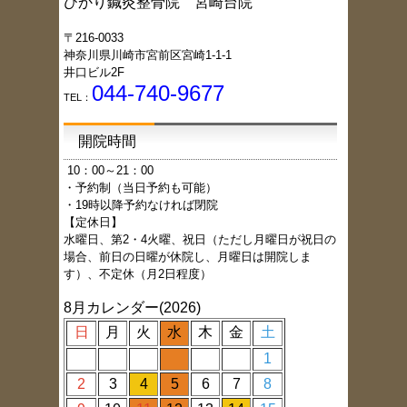
ひかり鍼灸整骨院 宮崎台院
〒216-0033
神奈川県川崎市宮前区宮崎1-1-1
井口ビル2F
044-740-9677
TEL：
開院時間
1
0：00～21：00
・予約制（当日予約も可能）
・19時以降予約なければ閉院
【定休日】
水曜日、第2・4火曜、祝日（ただし月曜日が祝日の
場合、前日の日曜が休院し、月曜日は開院しま
す）、不定休（月2日程度）
8月カレンダー(2026)
日
月
火
水
木
金
土
1
2
3
4
5
6
7
8